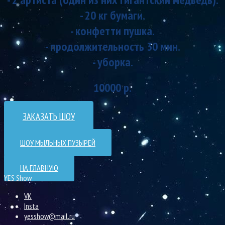
- 20 кг бумаги.
- конфетти пушка.
- продолжительность 30 мин.
- уборка.
10000 р.
ЗАКАЗАТЬ ШОУ
ШОУ МЫЛЬНЫХ ПУЗЫРЕЙ
НА ГЛАВНУЮ
YES Show
VK
Insta
yesshow@mail.ru